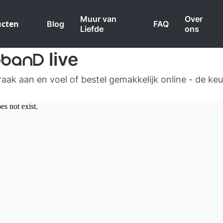
Muur van
Over
ucten
Blog
FAQ
Liefde
ons
live
obanD
raak aan en voel of bestel gemakkelijk online - de keu