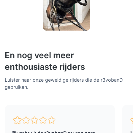
En nog veel meer
enthousiaste rijders
Luister naar onze geweldige rijders die de r3vobanD
gebruiken.
"Ik rijd elke dag met de r3vobanD en tot
"